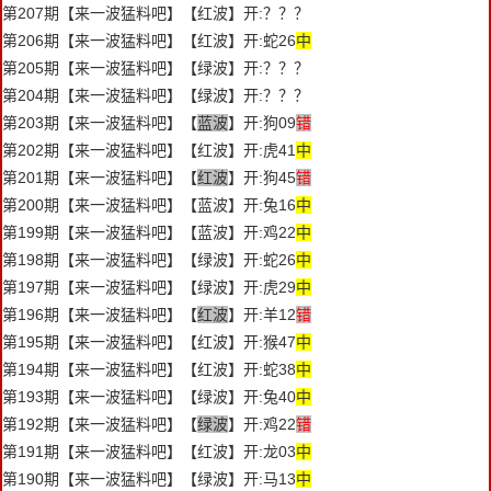
第207期【来一波猛料吧】【红波】开:？？？
第206期【来一波猛料吧】【红波】开:蛇26
中
第205期【来一波猛料吧】【绿波】开:？？？
第204期【来一波猛料吧】【绿波】开:？？？
第203期【来一波猛料吧】【
蓝波
】开:狗09
错
第202期【来一波猛料吧】【红波】开:虎41
中
第201期【来一波猛料吧】【
红波
】开:狗45
错
第200期【来一波猛料吧】【蓝波】开:兔16
中
第199期【来一波猛料吧】【蓝波】开:鸡22
中
第198期【来一波猛料吧】【绿波】开:蛇26
中
第197期【来一波猛料吧】【绿波】开:虎29
中
第196期【来一波猛料吧】【
红波
】开:羊12
错
第195期【来一波猛料吧】【红波】开:猴47
中
第194期【来一波猛料吧】【红波】开:蛇38
中
第193期【来一波猛料吧】【绿波】开:兔40
中
第192期【来一波猛料吧】【
绿波
】开:鸡22
错
第191期【来一波猛料吧】【红波】开:龙03
中
第190期【来一波猛料吧】【绿波】开:马13
中